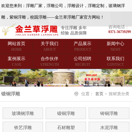
欢迎您来到：浮雕厂家，浮雕公司，浮雕设计，浮雕定制，玻璃钢浮
雕，紫铜浮雕，校园浮雕——金兰草浮雕厂家官方网站！
咨询电话：
专注浮雕 多年
0371-56759299
经验 品质保障
网站首页
关于我们
产品展示
新闻中心
HOME
ABOUT
PRODUCT
NEWS
案例展示
合作伙伴
公司招聘
联系我们
CASE
STRENGTH
RECRUIT
CONTACT
锻铜浮雕
位置：
首页
>
按材质分类
玻璃钢浮雕
锻铜浮雕
铸铜浮雕
铁艺浮雕
石材雕塑
水泥浮雕