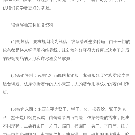
供咱们初学者更好的掌握。
锻铜浮雕定制
预备资料
(1)
规划稿：要求规划稿为线稿，线条清晰连接精确，由于一切的
线条都是将来铜浮雕的临界线，规划稿的好坏很大程度上决定了之后
的锻铜制品的大形和详尽程度的掌握。
(2)
锻铜资料：选用
厚的紫铜板，紫铜板延展性和柔软度更
1.2mm
适合铸造。板厚依据著作的大小来定，大的著作用厚板小的著作用薄
板。
(3)
铸造东西：东西主要为錾子、锤子、火、松香胶。錾子为克
己，錾子是用钢筋截成，由铸造者自行制造，依据铸造的需求，做成
不同形状，主要有圆口、方口、扁口、椭圆口、尖口、平口等。锤子
为一般的小锤即可。火为氧气加乙炔高温，用于铜板的加热退火。胶