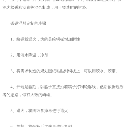
泥为松香和沥青等混合制成，用于铸造时的衬垫。
锻铜浮雕定制
的步骤
1
、给铜板退火，为的是给铜板增加耐性
2
、用清水降温，冷却
3
、将需求制造的规划图纸粘贴到铜板上，可以用胶水、胶带。
4
、开端是錾刻，以錾子直接沿着稿子打制轮廓线，然后依据规划
者的思路，锻打大致的崎岖。
5
、退火，将图纸拿掉再进行退火
6
、复刻、将铜板反过来再进行复刻