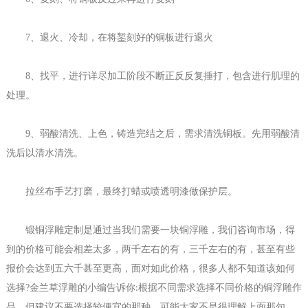
7
、退火、冷却，在将錾刻好的铜板进行退火
8
、找平，进行详尽加工阶段不断正反反复捶打，包含进行肌理的
处理。
9
、弱酸清洗、上色，铸造完结之后，需求清洗铜板。先用弱酸清
洗后以清水清洗。
拉丝布手艺打磨，最终打蜡或喷透明漆做保护层。
锻铜浮雕定制
是通过当我们需要一块铜浮雕，我们咨询市场，得
到的价格可能会相差太多，两千左右的有，三千左右的有，甚至有些
报价会达到五六千甚至更高，面对如此价格，很多人都不知道该如何
选择
?
金兰草浮雕的小编告诉你
根据不同需求选择不同价格的铜浮雕作
:
品，但建议不要选择较便宜的那种。可能大家不是很理解上面那句