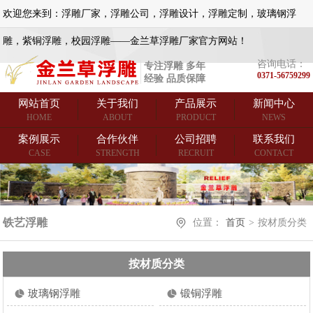
欢迎您来到：浮雕厂家，浮雕公司，浮雕设计，浮雕定制，玻璃钢浮
雕，紫铜浮雕，校园浮雕——金兰草浮雕厂家官方网站！
咨询电话：
专注浮雕 多年
0371-56759299
经验 品质保障
网站首页
关于我们
产品展示
新闻中心
HOME
ABOUT
PRODUCT
NEWS
案例展示
合作伙伴
公司招聘
联系我们
CASE
STRENGTH
RECRUIT
CONTACT
铁艺浮雕
位置：
首页
>
按材质分类
按材质分类
玻璃钢浮雕
锻铜浮雕