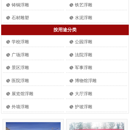
铸铜浮雕
铁艺浮雕
石材雕塑
水泥浮雕
按用途分类
学校浮雕
公园浮雕
广场浮雕
法院浮雕
景区浮雕
军事浮雕
医院浮雕
博物馆浮雕
展览馆浮雕
大厅浮雕
外墙浮雕
护坡浮雕