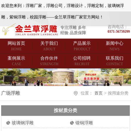
欢迎您来到：浮雕厂家，浮雕公司，浮雕设计，浮雕定制，玻璃钢浮
雕，紫铜浮雕，校园浮雕——金兰草浮雕厂家官方网站！
咨询电话：
专注浮雕 多年
0371-56759299
经验 品质保障
网站首页
关于我们
产品展示
新闻中心
HOME
ABOUT
PRODUCT
NEWS
案例展示
合作伙伴
公司招聘
联系我们
CASE
STRENGTH
RECRUIT
CONTACT
广场浮雕
位置：
首页
>
按用途分类
按材质分类
玻璃钢浮雕
锻铜浮雕