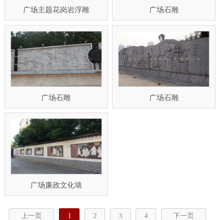
广场主题花岗岩浮雕
广场石雕
广场石雕
广场石雕
广场廉政文化墙
上一页
1
2
3
4
下一页