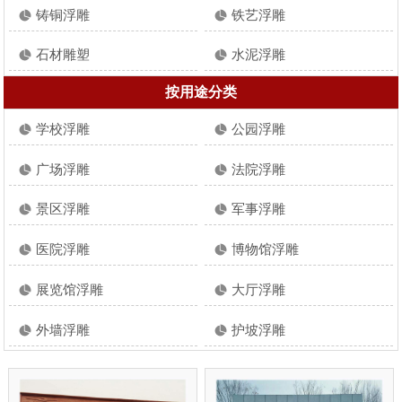
铸铜浮雕
铁艺浮雕
石材雕塑
水泥浮雕
按用途分类
学校浮雕
公园浮雕
广场浮雕
法院浮雕
景区浮雕
军事浮雕
医院浮雕
博物馆浮雕
展览馆浮雕
大厅浮雕
外墙浮雕
护坡浮雕