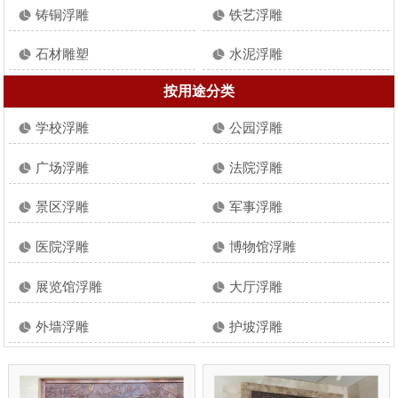
铸铜浮雕
铁艺浮雕
石材雕塑
水泥浮雕
按用途分类
学校浮雕
公园浮雕
广场浮雕
法院浮雕
景区浮雕
军事浮雕
医院浮雕
博物馆浮雕
展览馆浮雕
大厅浮雕
外墙浮雕
护坡浮雕