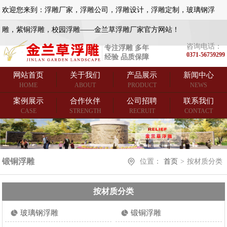
欢迎您来到：浮雕厂家，浮雕公司，浮雕设计，浮雕定制，玻璃钢浮
雕，紫铜浮雕，校园浮雕——金兰草浮雕厂家官方网站！
咨询电话：
专注浮雕 多年
0371-56759299
经验 品质保障
网站首页
关于我们
产品展示
新闻中心
HOME
ABOUT
PRODUCT
NEWS
案例展示
合作伙伴
公司招聘
联系我们
CASE
STRENGTH
RECRUIT
CONTACT
锻铜浮雕
位置：
首页
>
按材质分类
按材质分类
玻璃钢浮雕
锻铜浮雕