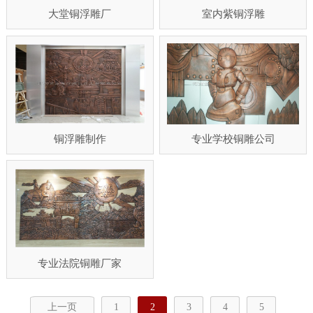
大堂铜浮雕厂
室内紫铜浮雕
铜浮雕制作
专业学校铜雕公司
专业法院铜雕厂家
上一页
1
2
3
4
5